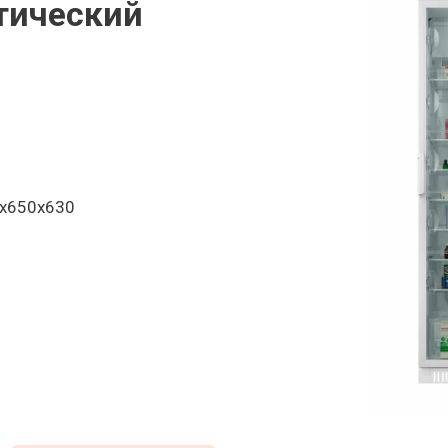
тический
0x650x630